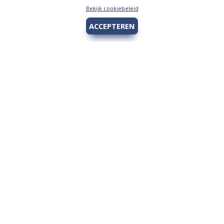
Bekijk cookiebeleid
ACCEPTEREN
Hengelsport 2000
Over Hengelsport 2000
Contact en openingstijden
Online bestellen
Algemeen
Vis vergunning - Fishing license Amsterdam
YouTube Hengelsport 2000
Tips voor de jeugdvisser
Nieuw bij Hengelsport 2000
Review Okuma Citrix 364LX
Bestellen en afhalen
Afrekenen met Cadeaubon
Wetgeving