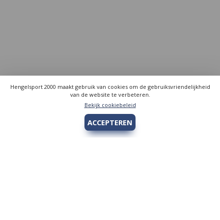
Hengelsport 2000 maakt gebruik van cookies om de gebruiksvriendelijkheid
van de website te verbeteren.
Bekijk cookiebeleid
ACCEPTEREN
Hengelsport 2000
Over Hengelsport 2000
Contact en openingstijden
Online bestellen
Algemeen
Vis vergunning - Fishing license Amsterdam