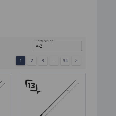
Sorteren op
A-Z
1
2
3
...
34
>