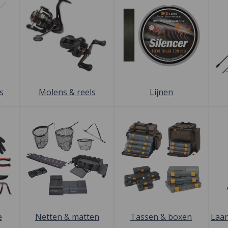
s
Molens & reels
Lijnen
e
Netten & matten
Tassen & boxen
Laa