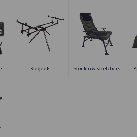
e
Rodpods
Stoelen & stretchers
P