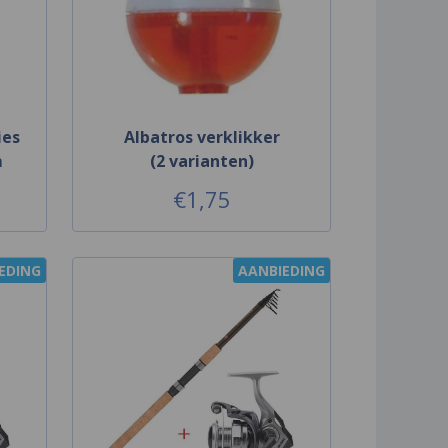
ies
Albatros verklikker
m
(2 varianten)
€1,75
EDING
AANBIEDING