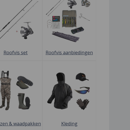
Roofvis set
Roofvis aanbiedingen
rzen & waadpakken
Kleding