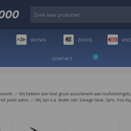
2000
Zoek naar producten
WITVIS
ZEEVIS
VIS
0
CONTACT
terecht. ✅ Wij hebben een heel groot assortiment aan roofvishengels, m
 het juiste adres. ✅ Wij zijn o.a. dealer van: Savage Gear, Spro, Fox