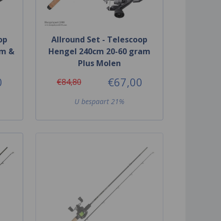
op
Allround Set - Telescoop
am &
Hengel 240cm 20-60 gram
Plus Molen
0
€67,00
€84,80
U bespaart 21%