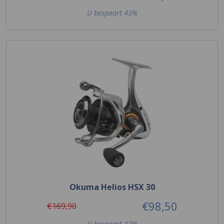
U bespaart 43%
Okuma Helios HSX 30
€98,50
€169,90
U bespaart 42%