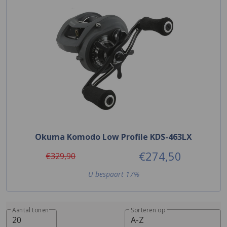
Okuma Komodo Low Profile KDS-463LX
€274,50
€329,90
U bespaart 17%
Aantal tonen
Sorteren op
20
A-Z