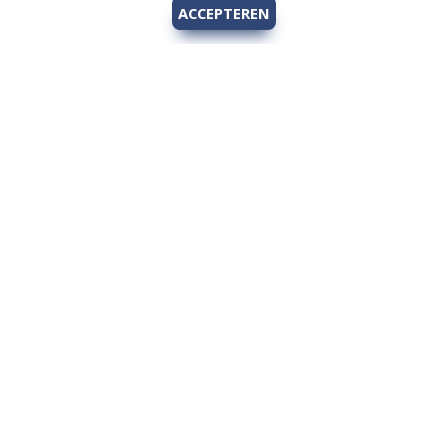
ACCEPTEREN
Hengelsport 2000
Over Hengelsport 2000
Contact en openingstijden
Online bestellen
Algemeen
Vis vergunning - Fishing license Amsterdam
YouTube Hengelsport 2000
Tips voor de jeugdvisser
Nieuw bij Hengelsport 2000
Review Okuma Citrix 364LX
Bestellen en afhalen
Afrekenen met Cadeaubon
Wetgeving
Algemene voorwaarden