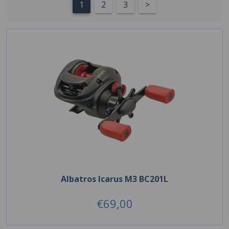
1
2
3
>
Albatros Icarus M3 BC201L
€69,00