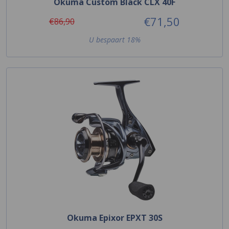
Okuma Custom Black CLX 40F
€71,50
€86,90
U bespaart 18%
Okuma Epixor EPXT 30S