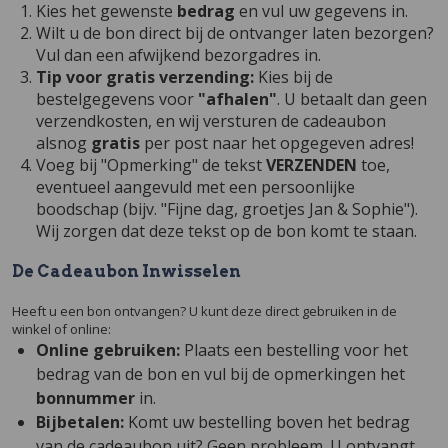
Kies het gewenste
bedrag
en vul uw gegevens in.
Wilt u de bon direct bij de ontvanger laten bezorgen?
Vul dan een afwijkend bezorgadres in.
Tip voor gratis verzending:
Kies bij de
bestelgegevens voor
"afhalen"
. U betaalt dan geen
verzendkosten, en wij versturen de cadeaubon
alsnog
gratis
per post naar het opgegeven adres!
Voeg bij "Opmerking" de tekst
VERZENDEN
toe,
eventueel aangevuld met een persoonlijke
boodschap (bijv. "Fijne dag, groetjes Jan & Sophie").
Wij zorgen dat deze tekst op de bon komt te staan.
De Cadeaubon Inwisselen
Heeft u een bon ontvangen? U kunt deze direct gebruiken in de
winkel of online:
Online gebruiken:
Plaats een bestelling voor het
bedrag van de bon en vul bij de opmerkingen het
bonnummer
in.
Bijbetalen:
Komt uw bestelling boven het bedrag
van de cadeaubon uit? Geen probleem. U ontvangt