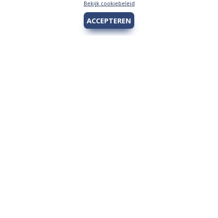
Bekijk cookiebeleid
ACCEPTEREN
Hengelsport 2000
Over Hengelsport 2000
Contact en openingstijden
Online bestellen
Algemeen
Vis vergunning - Fishing license Amsterdam
YouTube Hengelsport 2000
Tips voor de jeugdvisser
Nieuw bij Hengelsport 2000
Review Okuma Citrix 364LX
Bestellen en afhalen
Afrekenen met Cadeaubon
Wetgeving