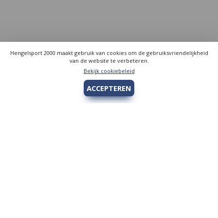
Hengelsport 2000 maakt gebruik van cookies om de gebruiksvriendelijkheid
van de website te verbeteren.
Bekijk cookiebeleid
ACCEPTEREN
Hengelsport 2000
Over Hengelsport 2000
Contact en openingstijden
Online bestellen
Algemeen
Vis vergunning - Fishing license Amsterdam
YouTube Hengelsport 2000
Tips voor de jeugdvisser
Nieuw bij Hengelsport 2000