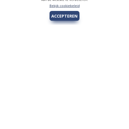
Bekijk cookiebeleid
ACCEPTEREN
Hengelsport 2000
Over Hengelsport 2000
Contact en openingstijden
Online bestellen
Algemeen
Vis vergunning - Fishing license Amsterdam
YouTube Hengelsport 2000
Tips voor de jeugdvisser
Nieuw bij Hengelsport 2000
Review Okuma Citrix 364LX
Bestellen en afhalen
Afrekenen met Cadeaubon
Wetgeving