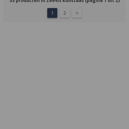
33 producten in Zeevis kunstaas (pagina 1 uit 2)
1
2
>