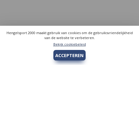
Hengelsport 2000 maakt gebruik van cookies om de gebruiksvriendelijkheid
van de website te verbeteren.
Bekijk cookiebeleid
ACCEPTEREN
Hengelsport 2000
Over Hengelsport 2000
Contact en openingstijden
Online bestellen
Algemeen
Vis vergunning - Fishing license Amsterdam
YouTube Hengelsport 2000
Tips voor de jeugdvisser
Nieuw bij Hengelsport 2000