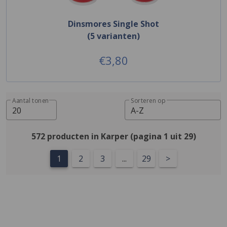
Dinsmores Single Shot
(5 varianten)
€3,80
Aantal tonen
Sorteren op
20
A-Z
572 producten in Karper (pagina 1 uit 29)
1
2
3
...
29
>