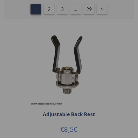
1
2
3
...
29
>
Adjustable Back Rest
€8,50