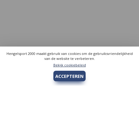
Hengelsport 2000 maakt gebruik van cookies om de gebruiksvriendelijkheid
van de website te verbeteren.
Bekijk cookiebeleid
ACCEPTEREN
Hengelsport 2000
Over Hengelsport 2000
Contact en openingstijden
Online bestellen
Algemeen
Vis vergunning - Fishing license Amsterdam