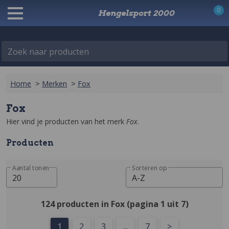
0
Hengelsport 2000
Zoek naar producten
Home
>
Merken
>
Fox
Fox
Hier vind je producten van het merk 
Fox
.
Producten
Aantal tonen
Sorteren op
20
A-Z
124 producten in Fox (pagina 1 uit 7)
1
2
3
...
7
>