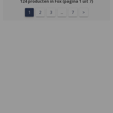
124 producten in Fox (pagina 1 uit 7)
1
2
3
...
7
>