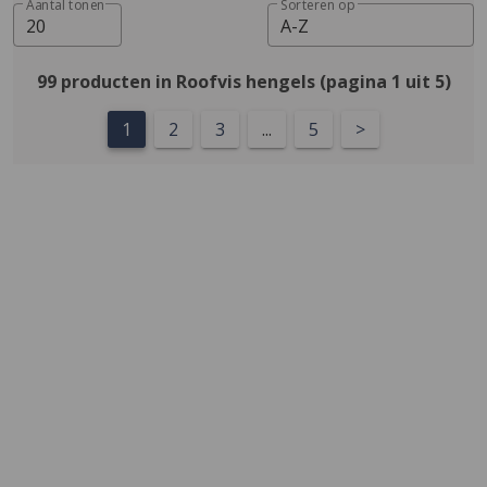
Aantal tonen
Sorteren op
20
A-Z
99 producten in Roofvis hengels (pagina 1 uit 5)
1
2
3
...
5
>