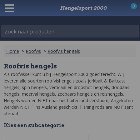
0
Hengelsport 2000
Zoek naar producten
Home
>
Roofvis
>
Roofvis hengels
Roofvis hengels
Als roofvisser kunt u bij Hengelsport 2000 goed terecht. Wij 
leveren alle soorten roofvishengels zoals jerkbait & Baitcast 
hengels, spin hengels, verticaal en dropshot hengels, doodaas 
hengels, meerval hengels, zeebaars hengels en reishengels.

Hengels worden NIET naar het buitenland verstuurd, Angelruten 
werden NICHT ins Ausland geschickt, Fishing rods are NOT sent 
abroad
Kies een
sub
categorie