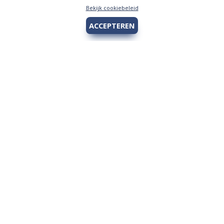
Bekijk cookiebeleid
ACCEPTEREN
Hengelsport 2000
Over Hengelsport 2000
Contact en openingstijden
Online bestellen
Algemeen
Vis vergunning - Fishing license Amsterdam
YouTube Hengelsport 2000
Tips voor de jeugdvisser
Nieuw bij Hengelsport 2000
Review Okuma Citrix 364LX
Bestellen en afhalen
Afrekenen met Cadeaubon
Wetgeving