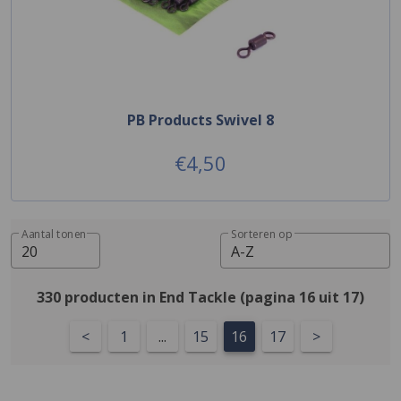
PB Products Swivel 8
€4,50
Aantal tonen
Sorteren op
20
A-Z
330 producten in End Tackle (pagina 16 uit 17)
<
1
...
15
16
17
>