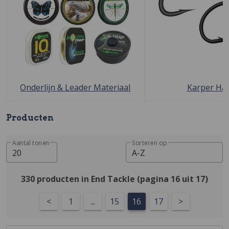
Onderlijn & Leader Materiaal
Karper Ha
Producten
Aantal tonen
Sorteren op
20
A-Z
330 producten in End Tackle (pagina 16 uit 17)
<
1
...
15
16
17
>