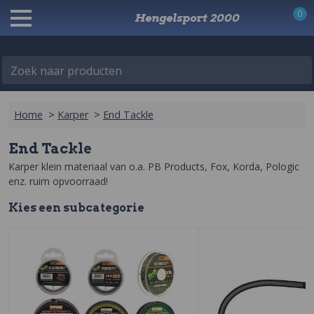
0
Hengelsport 2000
Zoek naar producten
Home
>
Karper
>
End Tackle
End Tackle
Karper klein materiaal van o.a. PB Products, Fox, Korda, Pologic 
enz. ruim opvoorraad!
Kies een
sub
categorie