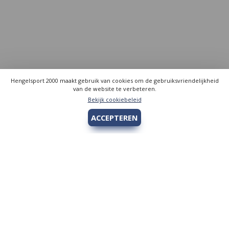
Hengelsport 2000 maakt gebruik van cookies om de gebruiksvriendelijkheid
van de website te verbeteren.
Bekijk cookiebeleid
ACCEPTEREN
Hengelsport 2000
Over Hengelsport 2000
Contact en openingstijden
Online bestellen
Algemeen
Vis vergunning - Fishing license Amsterdam
YouTube Hengelsport 2000