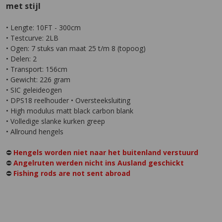
met stijl
• Lengte: 10FT - 300cm
• Testcurve: 2LB
• Ogen: 7 stuks van maat 25 t/m 8 (topoog)
• Delen: 2
• Transport: 156cm
• Gewicht: 226 gram
• SIC geleideogen
• DPS18 reelhouder • Oversteeksluiting
• High modulus matt black carbon blank
• Volledige slanke kurken greep
• Allround hengels
⛔️
Hengels worden niet naar het buitenland verstuurd
⛔️
Angelruten werden nicht ins Ausland geschickt
⛔️
Fishing rods are not sent abroad