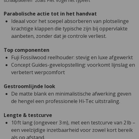
schaapskleren” zoals Piet Vogel het typeert
Parabolische actie tot in het handvat
Ideaal voor het soepel absorberen van plotselinge
krachtige klappen die typische zijn bij oppervlakte
aanbeten, zonder dat je controle verliest.
Top componenten
Fuji Fossilwood reelhouder: stevig en luxe afgewerkt
Concept Guides-gevelopstelling: voorkomt lijnslag en
verbetert werpcomfort
Gestroomlijnde look
De matte blank en minimalistische afwerking geven
de hengel een professionele Hi‑Tec uitstraling.
Lengte & testcurve
10 ft lang (ongeveer 3 m), met een testcurve van 2 lb –
een veelzijdige inzetbaarheid voor zowel kort bereik
als op afstand.