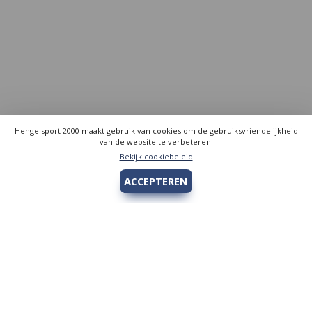
Hengelsport 2000 maakt gebruik van cookies om de gebruiksvriendelijkheid
van de website te verbeteren.
Bekijk cookiebeleid
ACCEPTEREN
Hengelsport 2000
Over Hengelsport 2000
Contact en openingstijden
Online bestellen
Algemeen
Vis vergunning - Fishing license Amsterdam