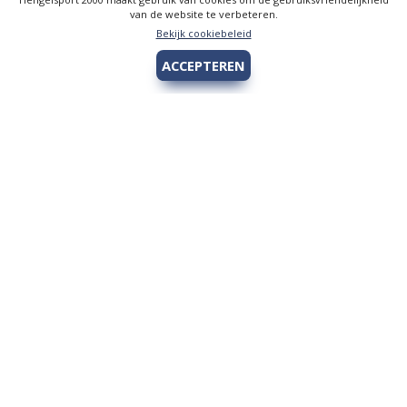
van de website te verbeteren.
Bekijk cookiebeleid
ACCEPTEREN
Hengelsport 2000
Over Hengelsport 2000
Contact en openingstijden
Online bestellen
Algemeen
Vis vergunning - Fishing license Amsterdam
YouTube Hengelsport 2000
Tips voor de jeugdvisser
Nieuw bij Hengelsport 2000
Review Okuma Citrix 364LX
Bestellen en afhalen
Afrekenen met Cadeaubon