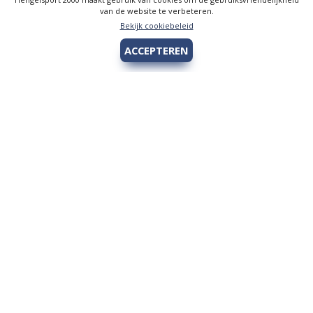
van de website te verbeteren.
Bekijk cookiebeleid
ACCEPTEREN
Hengelsport 2000
Over Hengelsport 2000
Contact en openingstijden
Online bestellen
Algemeen
Vis vergunning - Fishing license Amsterdam
YouTube Hengelsport 2000
Tips voor de jeugdvisser
Nieuw bij Hengelsport 2000
Review Okuma Citrix 364LX
Bestellen en afhalen
Afrekenen met Cadeaubon