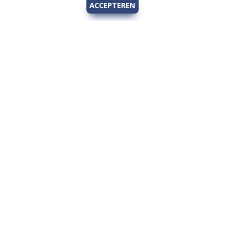
ACCEPTEREN
Hengelsport 2000
Over Hengelsport 2000
Contact en openingstijden
Online bestellen
Algemeen
Vis vergunning - Fishing license Amsterdam
YouTube Hengelsport 2000
Tips voor de jeugdvisser
Nieuw bij Hengelsport 2000
Review Okuma Citrix 364LX
Bestellen en afhalen
Afrekenen met Cadeaubon
Wetgeving
Algemene voorwaarden
Privacy policy