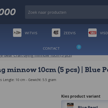
2000
Zoek naar producten
WITVIS
ZEEVIS
VIS
0
CONTACT
e Gear Craft dying minnow 10cm (5 pcs)
g minnow 10cm (5 pcs) | Blue P
s Lengte: 10 cm - Gewicht: 5.5 gram
Kies product variant
Blue Pearl