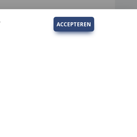
.
ACCEPTEREN
Bedrijfsgegevens
Hengelsport 2000 V.O.F.
rden
Kruidenhof 10
1112PS Diemen-Zuid
KvK nr.: 62269933
BTW nr.: 854737959B01
Tel nr.:
+31 20 694 8271
hengelsport2000@hotmail.com