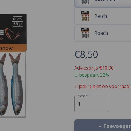
Perch
Roach
€8,50
Adviesprijs
€10,90
U bespaart 22%
Tijdelijk niet op voorraad
Aantal
1
+ Toevoege