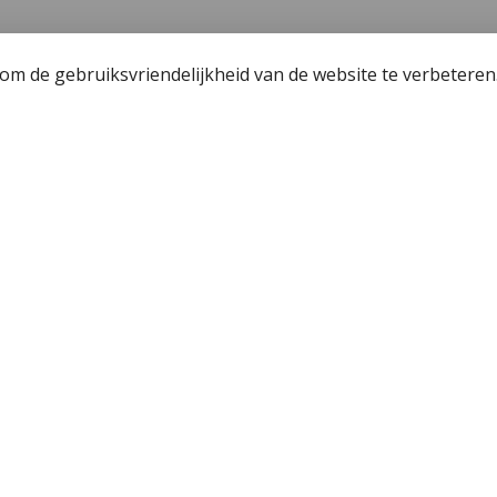
m de gebruiksvriendelijkheid van de website te verbeteren
een
Wetgeving
unning - Fishing license Amsterdam
Algemene voorwaa
 Hengelsport 2000
Privacy policy
r de jeugdvisser
Cookiebeleid
j Hengelsport 2000
Okuma Citrix 364LX
n en afhalen
en met Cadeaubon