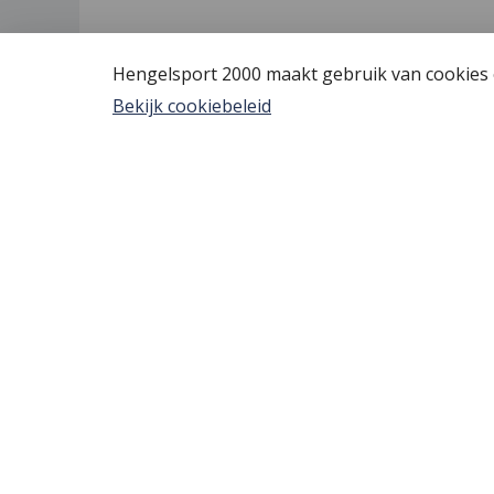
Hengelsport 2000 maakt gebruik van cookies o
Bekijk cookiebeleid
Hengelsport 2000
Algem
Over Hengelsport 2000
Vis verg
Contact en openingstijden
YouTube
Online bestellen
Tips voo
Nieuw bi
Review 
Bestelle
Afreken