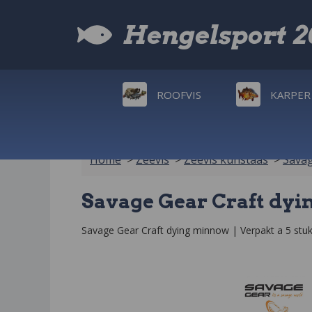
Hengelsport 
ROOFVIS
KARPER
Home
>
Zeevis
>
Zeevis kunstaas
>
Savag
Savage Gear Craft dyin
Savage Gear Craft dying minnow | Verpakt a 5 stuk