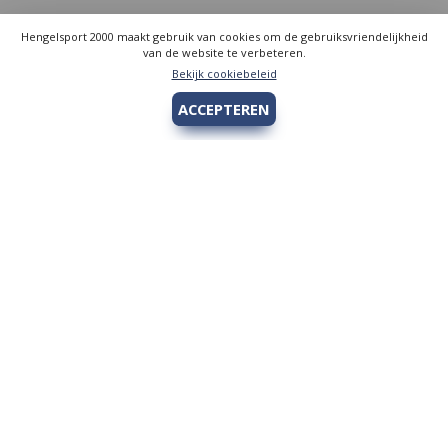
Hengelsport 2000 maakt gebruik van cookies om de gebruiksvriendelijkheid
van de website te verbeteren.
Bekijk cookiebeleid
ACCEPTEREN
Hengelsport 2000
Over Hengelsport 2000
Contact en openingstijden
Online bestellen
Algemeen
Vis vergunning - Fishing license Amsterdam
YouTube Hengelsport 2000
Tips voor de jeugdvisser
Nieuw bij Hengelsport 2000
Review Okuma Citrix 364LX
Bestellen en afhalen