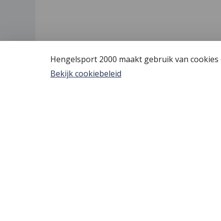
Hengelsport 2000 maakt gebruik van cookies o
Bekijk cookiebeleid
Hengelsport 2000
Algem
Over Hengelsport 2000
Vis verg
Contact en openingstijden
YouTube
Online bestellen
Tips voo
Nieuw bi
Review 
Bestelle
Afreken