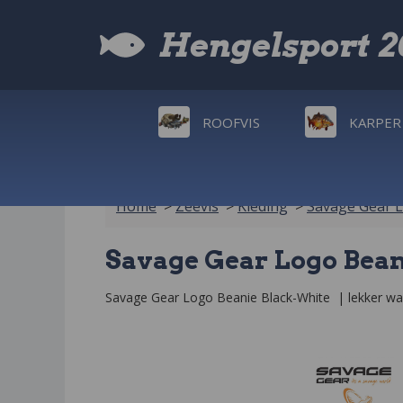
Hengelsport 
ROOFVIS
KARPER
Home
>
Zeevis
>
Kleding
>
Savage Gear L
Savage Gear Logo Bea
Savage Gear Logo Beanie Black-White  | lekker warm 