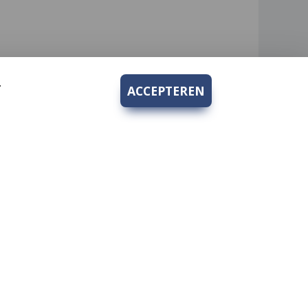
.
ACCEPTEREN
Bedrijfsgegevens
Hengelsport 2000 V.O.F.
rden
Kruidenhof 10
1112PS Diemen-Zuid
KvK nr.: 62269933
BTW nr.: 854737959B01
Tel nr.:
+31 20 694 8271
hengelsport2000@hotmail.com