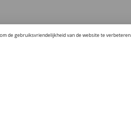
m de gebruiksvriendelijkheid van de website te verbeteren
een
Wetgeving
unning - Fishing license Amsterdam
Algemene voorwaa
 Hengelsport 2000
Privacy policy
r de jeugdvisser
Cookiebeleid
j Hengelsport 2000
Okuma Citrix 364LX
n en afhalen
en met Cadeaubon