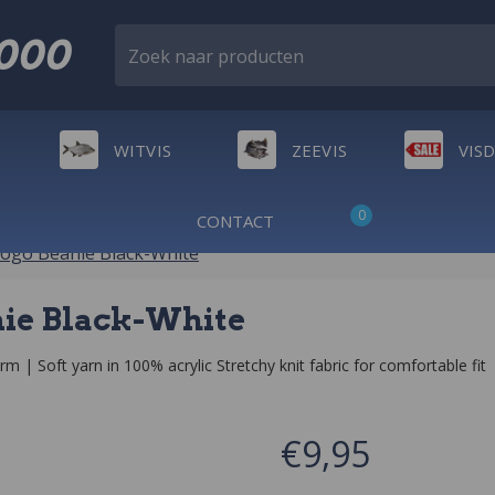
2000
Zoek naar producten
WITVIS
ZEEVIS
VIS
0
CONTACT
ogo Beanie Black-White
nie Black-White
| Soft yarn in 100% acrylic Stretchy knit fabric for comfortable fit
€9,95