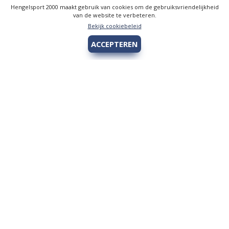
Hengelsport 2000 maakt gebruik van cookies om de gebruiksvriendelijkheid
van de website te verbeteren.
Bekijk cookiebeleid
ACCEPTEREN
Hengelsport 2000
Over Hengelsport 2000
Contact en openingstijden
Online bestellen
Algemeen
Vis vergunning - Fishing license Amsterdam
YouTube Hengelsport 2000
Tips voor de jeugdvisser
Nieuw bij Hengelsport 2000
Review Okuma Citrix 364LX
Bestellen en afhalen
Afrekenen met Cadeaubon