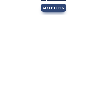
ACCEPTEREN
Hengelsport 2000
Over Hengelsport 2000
Contact en openingstijden
Online bestellen
Algemeen
Vis vergunning - Fishing license Amsterdam
YouTube Hengelsport 2000
Tips voor de jeugdvisser
Nieuw bij Hengelsport 2000
Review Okuma Citrix 364LX
Bestellen en afhalen
Afrekenen met Cadeaubon
Wetgeving
Algemene voorwaarden