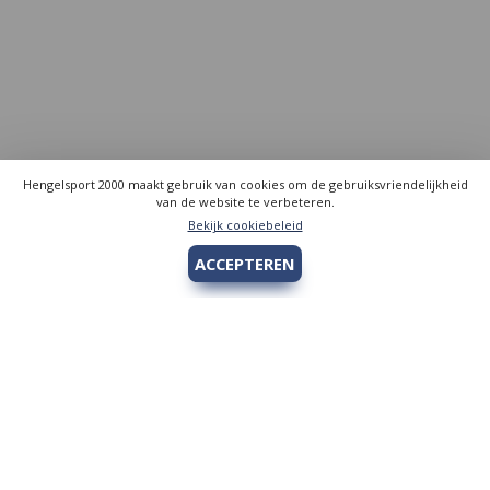
Hengelsport 2000 maakt gebruik van cookies om de gebruiksvriendelijkheid
van de website te verbeteren.
Bekijk cookiebeleid
ACCEPTEREN
Hengelsport 2000
Over Hengelsport 2000
Contact en openingstijden
Online bestellen
Algemeen
Vis vergunning - Fishing license Amsterdam