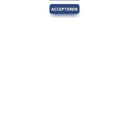
ACCEPTEREN
Hengelsport 2000
Over Hengelsport 2000
Contact en openingstijden
Online bestellen
Algemeen
Vis vergunning - Fishing license Amsterdam
YouTube Hengelsport 2000
Tips voor de jeugdvisser
Nieuw bij Hengelsport 2000
Review Okuma Citrix 364LX
Bestellen en afhalen
Afrekenen met Cadeaubon
Wetgeving
Algemene voorwaarden