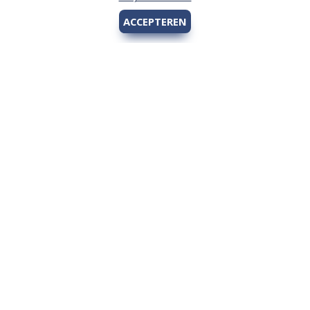
ACCEPTEREN
Hengelsport 2000
Over Hengelsport 2000
Contact en openingstijden
Online bestellen
Algemeen
Vis vergunning - Fishing license Amsterdam
YouTube Hengelsport 2000
Tips voor de jeugdvisser
Nieuw bij Hengelsport 2000
Review Okuma Citrix 364LX
Bestellen en afhalen
Afrekenen met Cadeaubon
Wetgeving
Algemene voorwaarden