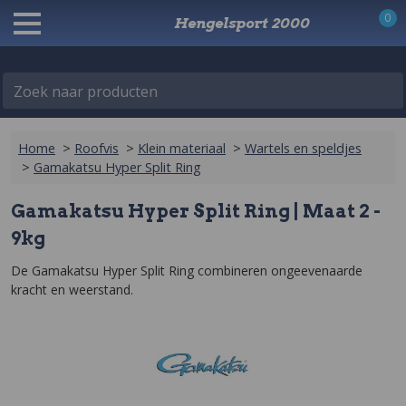
0
Hengelsport 2000
Zoek naar producten
Home
>
Roofvis
>
Klein materiaal
>
Wartels en speldjes
>
Gamakatsu Hyper Split Ring
Gamakatsu Hyper Split Ring | Maat 2 -
9kg
De Gamakatsu Hyper Split Ring combineren ongeevenaarde 
kracht en weerstand.