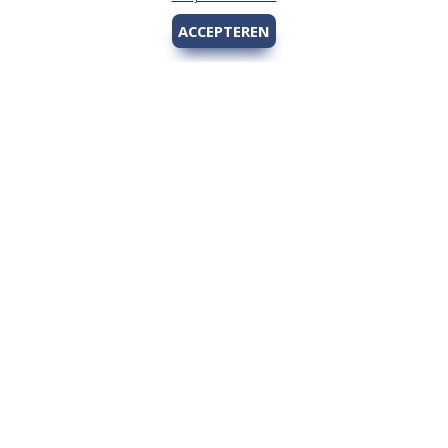
ACCEPTEREN
Hengelsport 2000
Over Hengelsport 2000
Contact en openingstijden
Online bestellen
Algemeen
Vis vergunning - Fishing license Amsterdam
YouTube Hengelsport 2000
Tips voor de jeugdvisser
Nieuw bij Hengelsport 2000
Review Okuma Citrix 364LX
Bestellen en afhalen
Afrekenen met Cadeaubon
Wetgeving
Algemene voorwaarden