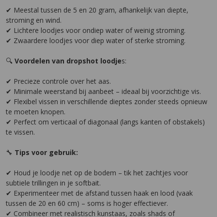
✔ Meestal tussen de 5 en 20 gram, afhankelijk van diepte,
stroming en wind.
✔ Lichtere loodjes voor ondiep water of weinig stroming.
✔ Zwaardere loodjes voor diep water of sterke stroming.
🔍
Voordelen van dropshot loodje
s:
✔ Precieze controle over het aas.
✔ Minimale weerstand bij aanbeet – ideaal bij voorzichtige vis.
✔ Flexibel vissen in verschillende dieptes zonder steeds opnieuw
te moeten knopen.
✔ Perfect om verticaal of diagonaal (langs kanten of obstakels)
te vissen.
🔧
Tips voor gebruik:
✔ Houd je loodje net op de bodem – tik het zachtjes voor
subtiele trillingen in je softbait.
✔ Experimenteer met de afstand tussen haak en lood (vaak
tussen de 20 en 60 cm) – soms is hoger effectiever.
✔ Combineer met realistisch kunstaas, zoals shads of