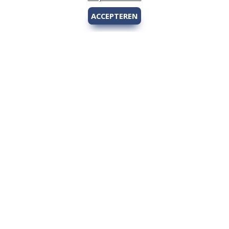
ACCEPTEREN
Hengelsport 2000
Over Hengelsport 2000
Contact en openingstijden
Online bestellen
Algemeen
Vis vergunning - Fishing license Amsterdam
YouTube Hengelsport 2000
Tips voor de jeugdvisser
Nieuw bij Hengelsport 2000
Review Okuma Citrix 364LX
Bestellen en afhalen
Afrekenen met Cadeaubon
Wetgeving
Algemene voorwaarden