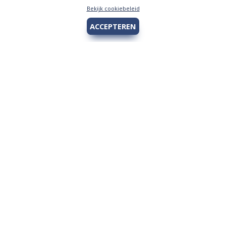
Bekijk cookiebeleid
ACCEPTEREN
Hengelsport 2000
Over Hengelsport 2000
Contact en openingstijden
Online bestellen
Algemeen
Vis vergunning - Fishing license Amsterdam
YouTube Hengelsport 2000
Tips voor de jeugdvisser
Nieuw bij Hengelsport 2000
Review Okuma Citrix 364LX
Bestellen en afhalen
Afrekenen met Cadeaubon
Wetgeving