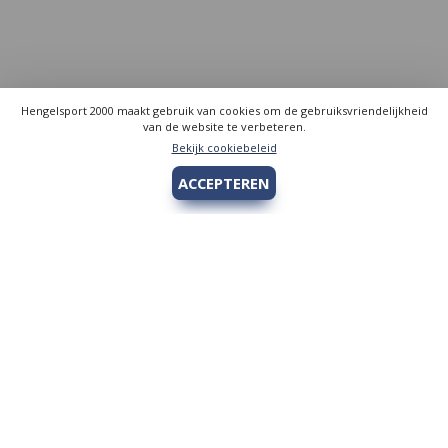
Hengelsport 2000 maakt gebruik van cookies om de gebruiksvriendelijkheid
van de website te verbeteren.
Bekijk cookiebeleid
ACCEPTEREN
Hengelsport 2000
Over Hengelsport 2000
Contact en openingstijden
Online bestellen
Algemeen
Vis vergunning - Fishing license Amsterdam
YouTube Hengelsport 2000
Tips voor de jeugdvisser
Nieuw bij Hengelsport 2000