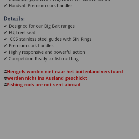
✔ Handvat: Premium cork handles
Details:
✔ Designed for our Big Bait ranges
✔ FUJI reel seat
✔ CCS stainless steel guides with SiN Rings
✔ Premium cork handles
✔ Highly responsive and powerful action
✔ Competition Ready-to-fish rod bag
⛔️
Hengels worden niet naar het buitenland verstuurd
⛔️
werden nicht ins Ausland geschickt
⛔️
Fishing rods are not sent abroad