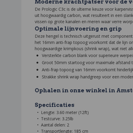
Moderne krachtpatser voor de v
De Prologic C3c is de ultieme keuze voor karpervis
uit hoogwaardig carbon, wat resulteert in een slan
vissen op grote kanalen en meren waar verre worpe
Optimale lijnvoering en grip
Deze hengel is technisch uitgerust met componente
het 16mm anti-frap topoog voorkomt dat de lijn om 
hoogwaardige krimpkous (shrink wrap), wat niet a
Versterkte carbon blank voor superieure werpe
Groot 50mm startoog voor maximale afstand t
Anti-frap topoog van 16mm voorkomt hinderlijk
Strakke shrink wrap handgreep voor een moderne 
Ophalen in onze winkel in Ams
Specificaties
• Lengte: 3.60 meter (12ft)
• Testcurve: 3.25lb
• Aantal delen: 2
• Transportlengte: 185 cm