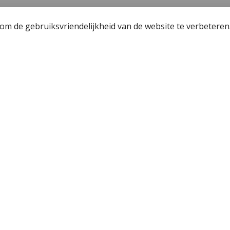
m de gebruiksvriendelijkheid van de website te verbeteren
een
Wetgeving
unning - Fishing license Amsterdam
Algemene voorwaa
 Hengelsport 2000
Privacy policy
r de jeugdvisser
Cookiebeleid
j Hengelsport 2000
Okuma Citrix 364LX
n en afhalen
en met Cadeaubon
n voorbehouden
Vo