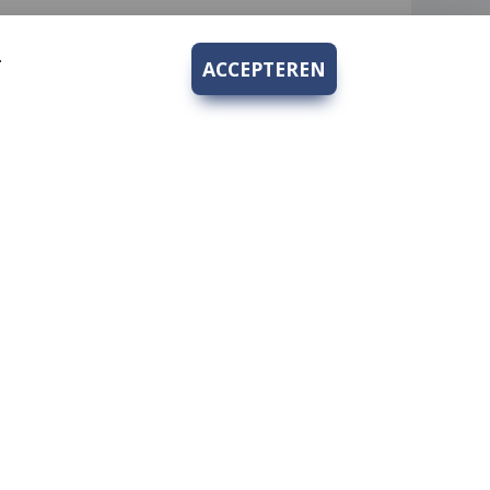
.
ACCEPTEREN
Bedrijfsgegevens
Hengelsport 2000 V.O.F.
rden
Kruidenhof 10
1112PS Diemen-Zuid
KvK nr.: 62269933
BTW nr.: 854737959B01
Tel nr.:
+31 20 694 8271
hengelsport2000@hotmail.com
lg ons op social media: