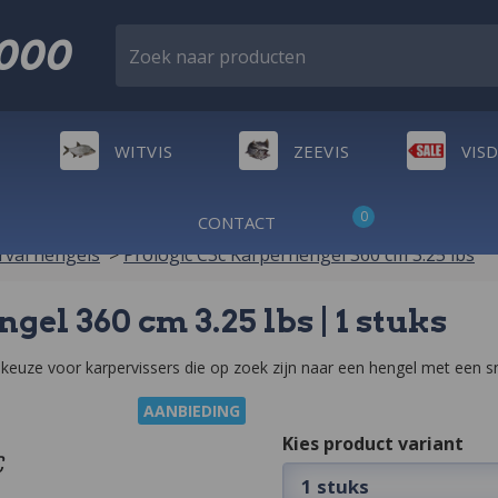
2000
Zoek naar producten
WITVIS
ZEEVIS
VIS
0
CONTACT
val hengels
>
Prologic C3c Karperhengel 360 cm 3.25 lbs
el 360 cm 3.25 lbs | 1 stuks
 keuze voor karpervissers die op zoek zijn naar een hengel met een sn
AANBIEDING
Kies product variant
1 stuks