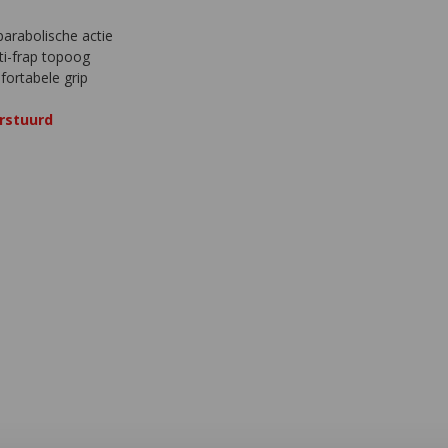
arabolische actie
i-frap topoog
ortabele grip
rstuurd