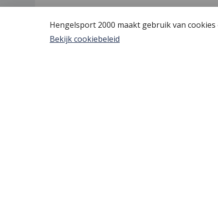
Hengelsport 2000 maakt gebruik van cookies o
Bekijk cookiebeleid
Hengelsport 2000
Algem
Over Hengelsport 2000
Vis verg
Contact en openingstijden
YouTube
Online bestellen
Tips voo
Nieuw bi
Review 
Bestelle
Afreken
© Copyright Hengelsport 2000 - 2026 - Alle rechte