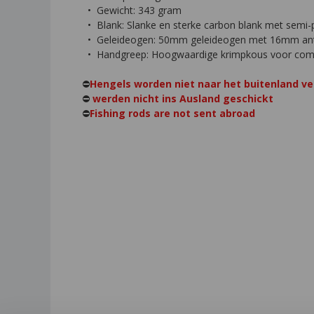
• Gewicht: 343 gram
• Blank: Slanke en sterke carbon blank met semi-p
• Geleideogen: 50mm geleideogen met 16mm ant
• Handgreep: Hoogwaardige krimpkous voor comf
⛔️
Hengels worden niet naar het buitenland ve
⛔️
werden nicht ins Ausland geschickt
⛔️
Fishing rods are not sent abroad