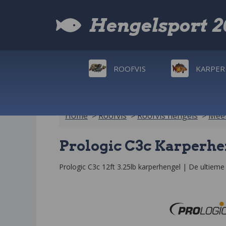
Hengelsport 
ROOFVIS
KARPER
Home
>
Roofvis
>
Roofvis hengels
>
Meer
Prologic C3c Karperheng
Prologic C3c 12ft 3.25lb karperhengel | De ultieme