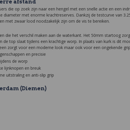
erre afstand
sers die op zoek zijn naar een hengel met een snelle actie en een in
ke diameter met enorme krachtreserves. Dankzij de testcurve van 3.25l
n met zwaar lood noodzakelijk zijn om de vis te bereiken.
n die het verschil maken aan de waterkant. Het 50mm startoog zorgt 
de top slaat tijdens een krachtige worp. In plaats van kurk is dit m
lleen zorgt voor een moderne look maar ook voor een ongekende gri
igenschappen en precisie
ijdens de worp
e lijnknopen en breuk
uitstraling en anti-slip grip
terdam (Diemen)