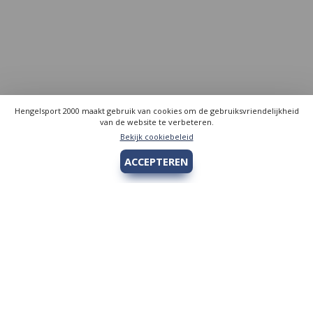
Hengelsport 2000 maakt gebruik van cookies om de gebruiksvriendelijkheid
van de website te verbeteren.
Bekijk cookiebeleid
ACCEPTEREN
Hengelsport 2000
Over Hengelsport 2000
Contact en openingstijden
Online bestellen
Algemeen
Vis vergunning - Fishing license Amsterdam
YouTube Hengelsport 2000