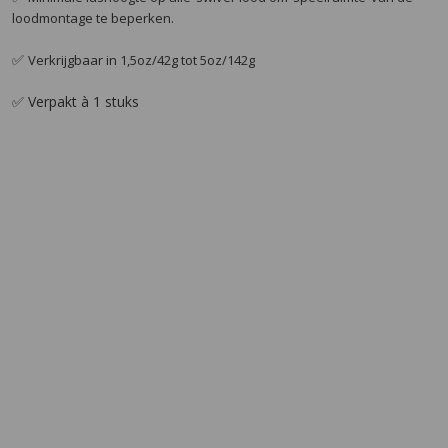
loodmontage te beperken.
✅
Verkrijgbaar in 1,5oz/42g tot 5oz/142g
✅ Verpakt à 1 stuks