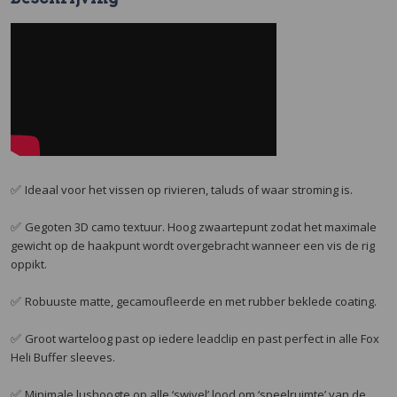
✅
Ideaal voor het vissen op rivieren, taluds of waar stroming is.
✅
Gegoten 3D camo textuur. Hoog zwaartepunt zodat het maximale
gewicht op de haakpunt wordt overgebracht wanneer een vis de rig
oppikt.
✅
Robuuste matte, gecamoufleerde en met rubber beklede coating.
✅
Groot warteloog past op iedere leadclip en past perfect in alle Fox
Heli Buffer sleeves.
✅
Minimale lushoogte op alle ‘swivel’ lood om ‘speelruimte’ van de