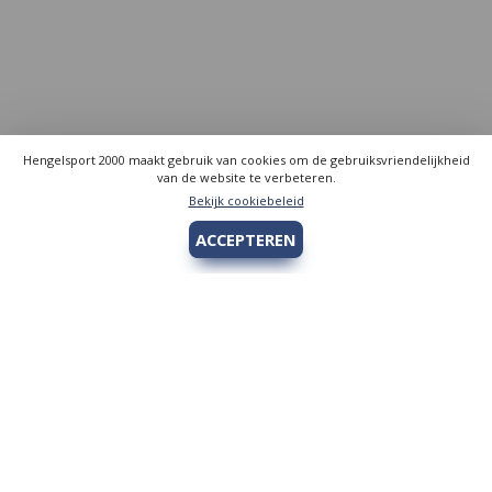
Hengelsport 2000 maakt gebruik van cookies om de gebruiksvriendelijkheid
van de website te verbeteren.
Bekijk cookiebeleid
ACCEPTEREN
Hengelsport 2000
Over Hengelsport 2000
Contact en openingstijden
Online bestellen
Algemeen
Vis vergunning - Fishing license Amsterdam
YouTube Hengelsport 2000