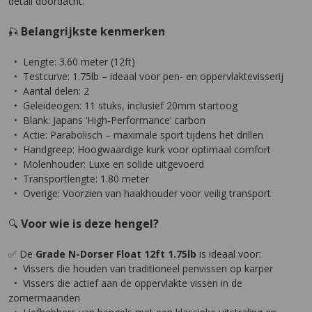
detail doordacht.
Belangrijkste kenmerken
🎣
• Lengte: 3.60 meter (12ft)
• Testcurve: 1.75lb – ideaal voor pen- en oppervlaktevisserij
• Aantal delen: 2
• Geleideogen: 11 stuks, inclusief 20mm startoog
• Blank: Japans ‘High-Performance’ carbon
• Actie: Parabolisch – maximale sport tijdens het drillen
• Handgreep: Hoogwaardige kurk voor optimaal comfort
• Molenhouder: Luxe en solide uitgevoerd
• Transportlengte: 1.80 meter
• Overige: Voorzien van haakhouder voor veilig transport
Voor wie is deze hengel?
🔍
✅ De
Grade N-Dorser Float 12ft 1.75lb
is ideaal voor:
• Vissers die houden van traditioneel penvissen op karper
• Vissers die actief aan de oppervlakte vissen in de
zomermaanden