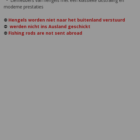
• Liefhebbers van hengels met een klassieke uitstraling en
moderne prestaties
⛔️
Hengels worden niet naar het buitenland verstuurd
⛔️
werden nicht ins Ausland geschickt
⛔️
Fishing rods are not sent abroad