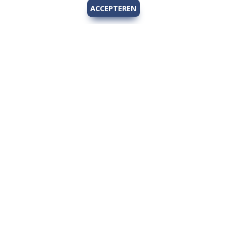
ACCEPTEREN
Hengelsport 2000
Over Hengelsport 2000
Contact en openingstijden
Online bestellen
Algemeen
Vis vergunning - Fishing license Amsterdam
YouTube Hengelsport 2000
Tips voor de jeugdvisser
Nieuw bij Hengelsport 2000
Review Okuma Citrix 364LX
Bestellen en afhalen
Afrekenen met Cadeaubon
Wetgeving
Algemene voorwaarden