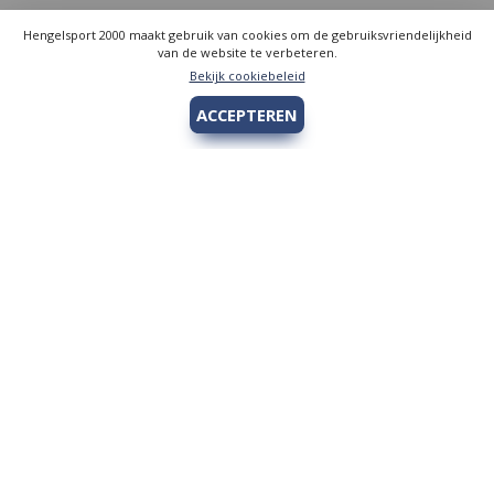
Hengelsport 2000 maakt gebruik van cookies om de gebruiksvriendelijkheid
van de website te verbeteren.
Bekijk cookiebeleid
ACCEPTEREN
Hengelsport 2000
Over Hengelsport 2000
Contact en openingstijden
Online bestellen
Algemeen
Vis vergunning - Fishing license Amsterdam
YouTube Hengelsport 2000
Tips voor de jeugdvisser
Nieuw bij Hengelsport 2000
Review Okuma Citrix 364LX
Bestellen en afhalen