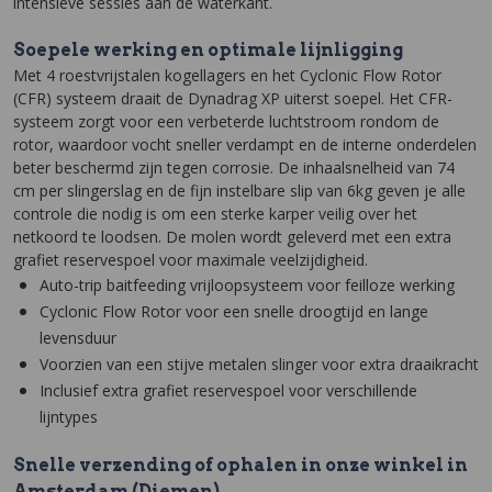
intensieve sessies aan de waterkant.
Soepele werking en optimale lijnligging
Met 4 roestvrijstalen kogellagers en het Cyclonic Flow Rotor
(CFR) systeem draait de Dynadrag XP uiterst soepel. Het CFR-
systeem zorgt voor een verbeterde luchtstroom rondom de
rotor, waardoor vocht sneller verdampt en de interne onderdelen
beter beschermd zijn tegen corrosie. De inhaalsnelheid van 74
cm per slingerslag en de fijn instelbare slip van 6kg geven je alle
controle die nodig is om een sterke karper veilig over het
netkoord te loodsen. De molen wordt geleverd met een extra
grafiet reservespoel voor maximale veelzijdigheid.
Auto-trip baitfeeding vrijloopsysteem voor feilloze werking
Cyclonic Flow Rotor voor een snelle droogtijd en lange
levensduur
Voorzien van een stijve metalen slinger voor extra draaikracht
Inclusief extra grafiet reservespoel voor verschillende
lijntypes
Snelle verzending of ophalen in onze winkel in
Amsterdam (Diemen)