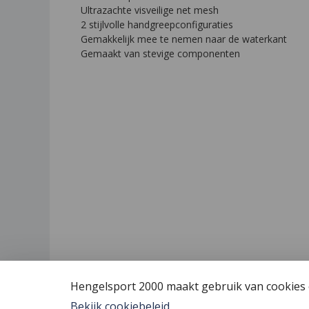
Ultrazachte visveilige net mesh
2 stijlvolle handgreepconfiguraties
Gemakkelijk mee te nemen naar de waterkant
Gemaakt van stevige componenten
Hengelsport 2000 maakt gebruik van cookies o
Bekijk cookiebeleid