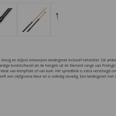
evig en stijlvol ontworpen landingsnet inclusief netvlotter. Dit artikel
rdige koolstofvezel als de hengels uit de Element range van Prologic
handvat van krimpfolie of van kurk. Het spreidblok is extra verstevig
t een olijfgroene kleur en is volledig visveilig. Een landingsnet met 