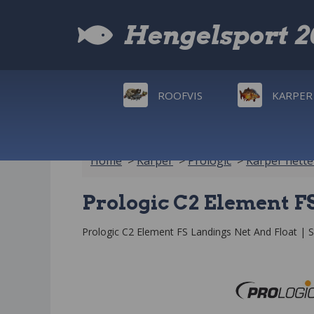
Hengelsport 
ROOFVIS
KARPER
Home
>
Karper
>
Prologic
>
Karper nett
Prologic C2 Element F
Prologic C2 Element FS Landings Net And Float | Ste