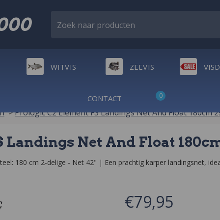
2000
Zoek naar producten
WITVIS
ZEEVIS
VIS
0
CONTACT
en
>
Prologic C2 Element FS Landings Net And Float 180cm 2
S Landings Net And Float 180cm
el: 180 cm 2-delige - Net 42" | Een prachtig karper landingsnet, idea
€79,95