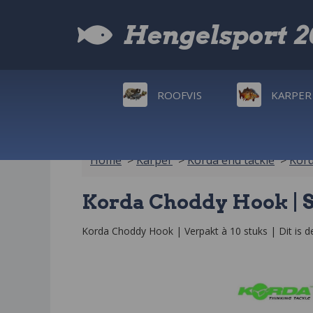
Hengelsport 
ROOFVIS
KARPER
Home
>
Karper
>
Korda end tackle
>
Kor
Korda Choddy Hook | S
Korda Choddy Hook | Verpakt à 10 stuks | Dit is de