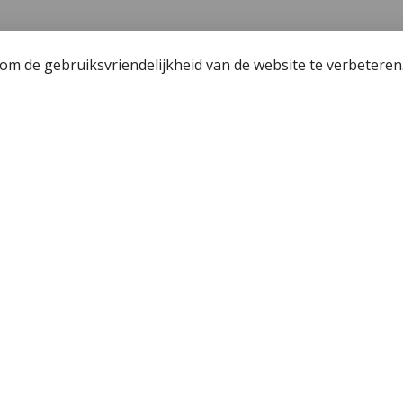
m de gebruiksvriendelijkheid van de website te verbeteren
een
Wetgeving
unning - Fishing license Amsterdam
Algemene voorwaa
 Hengelsport 2000
Privacy policy
r de jeugdvisser
Cookiebeleid
j Hengelsport 2000
Okuma Citrix 364LX
n en afhalen
en met Cadeaubon