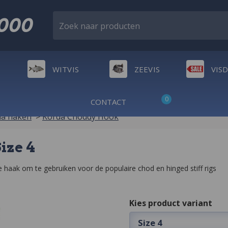
2000
Zoek naar producten
WITVIS
ZEEVIS
VIS
0
CONTACT
da haken
>
Korda Choddy Hook
ize 4
 haak om te gebruiken voor de populaire chod en hinged stiff rigs
Kies product variant
Size 4