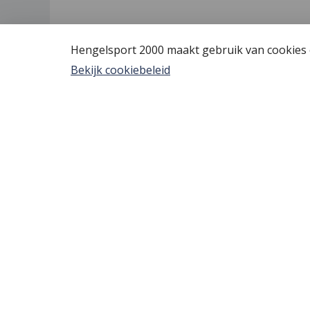
Hengelsport 2000 maakt gebruik van cookies o
Bekijk cookiebeleid
Hengelsport 2000
Algem
Over Hengelsport 2000
Vis verg
Contact en openingstijden
YouTube
Online bestellen
Tips voo
Nieuw bi
Review 
Bestelle
Afreken