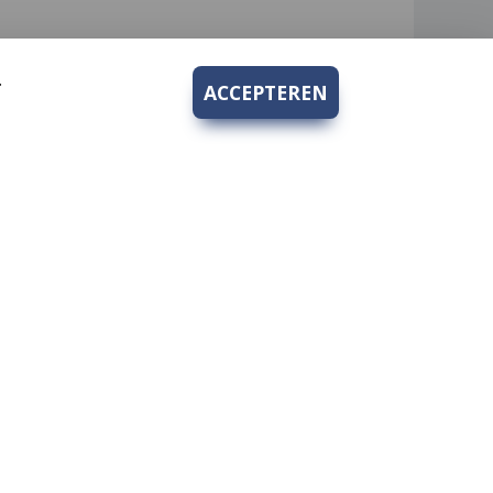
.
ACCEPTEREN
Bedrijfsgegevens
Hengelsport 2000 V.O.F.
rden
Kruidenhof 10
1112PS Diemen-Zuid
KvK nr.: 62269933
BTW nr.: 854737959B01
Tel nr.:
+31 20 694 8271
hengelsport2000@hotmail.com