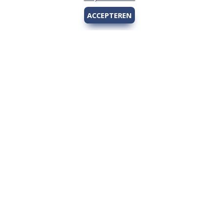
ACCEPTEREN
Hengelsport 2000
Over Hengelsport 2000
Contact en openingstijden
Online bestellen
Algemeen
Vis vergunning - Fishing license Amsterdam
YouTube Hengelsport 2000
Tips voor de jeugdvisser
Nieuw bij Hengelsport 2000
Review Okuma Citrix 364LX
Bestellen en afhalen
Afrekenen met Cadeaubon
Wetgeving
Algemene voorwaarden