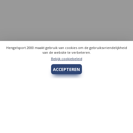
Hengelsport 2000 maakt gebruik van cookies om de gebruiksvriendelijkheid
van de website te verbeteren.
Bekijk cookiebeleid
ACCEPTEREN
Hengelsport 2000
Over Hengelsport 2000
Contact en openingstijden
Online bestellen
Algemeen
Vis vergunning - Fishing license Amsterdam
YouTube Hengelsport 2000