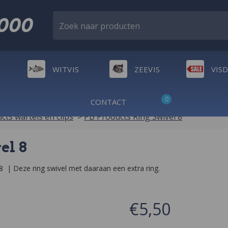
2000
Zoek naar producten
WITVIS
ZEEVIS
VIS
0
CONTACT
cts wartels en clips
>
PB Products Ring Swivel 8
el 8
8  | Deze ring swivel met daaraan een extra ring.
€5,50