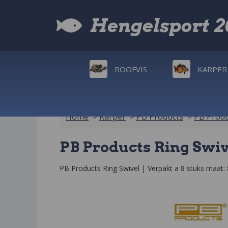
Hengelsport 
ROOFVIS
KARPER
Home
>
Karper
>
PB Products
>
PB Produ
PB Products Ring Swiv
PB Products Ring Swivel | Verpakt a 8 stuks maat: 