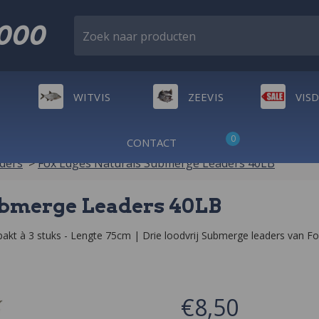
2000
Zoek naar producten
WITVIS
ZEEVIS
VIS
0
CONTACT
aders
>
Fox Edges Naturals Submerge Leaders 40LB
ubmerge Leaders 40LB
kt à 3 stuks - Lengte 75cm | Drie loodvrij Submerge leaders van Fo
€8,50