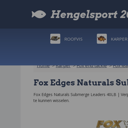
Hengelsport 
ROOFVIS
KARPER
Home
>
Karper
>
Fox end tackle
>
Fox le
Fox Edges Naturals S
Fox Edges Naturals Submerge Leaders 40LB | Verpa
te kunnen wisselen.