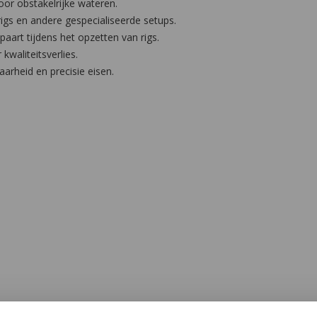
oor obstakelrijke wateren.
rigs en andere gespecialiseerde setups.
aart tijdens het opzetten van rigs.
kwaliteitsverlies.
arheid en precisie eisen.