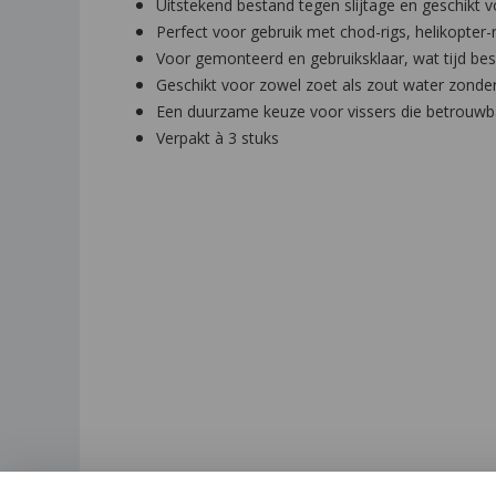
Uitstekend bestand tegen slijtage en geschikt v
Perfect voor gebruik met chod-rigs, helikopter-
Voor gemonteerd en gebruiksklaar, wat tijd besp
Geschikt voor zowel zoet als zout water zonder 
Een duurzame keuze voor vissers die betrouwba
Verpakt à 3 stuks