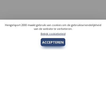
Hengelsport 2000 maakt gebruik van cookies om de gebruiksvriendelijkheid
van de website te verbeteren.
Bekijk cookiebeleid
ACCEPTEREN
Hengelsport 2000
Over Hengelsport 2000
Contact en openingstijden
Online bestellen
Algemeen
Vis vergunning - Fishing license Amsterdam
YouTube Hengelsport 2000
Tips voor de jeugdvisser
Nieuw bij Hengelsport 2000