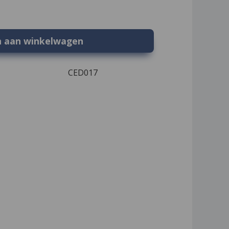
n aan winkelwagen
CED017