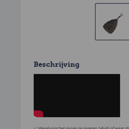
Beschrijving
✅
Ideaal voor het vissen op rivieren, taluds of waar st