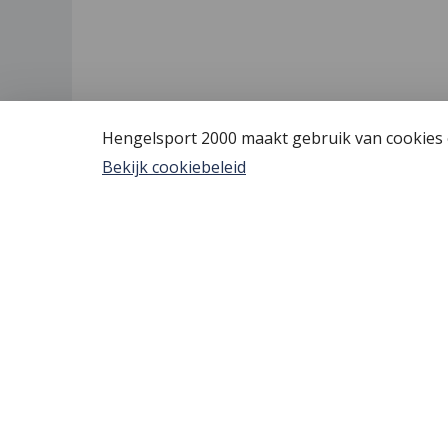
Hengelsport 2000 maakt gebruik van cookies o
Bekijk cookiebeleid
Hengelsport 2000
Algem
Over Hengelsport 2000
Vis verg
Contact en openingstijden
YouTube
Online bestellen
Tips voo
Nieuw bi
Review 
Bestelle
Afreken