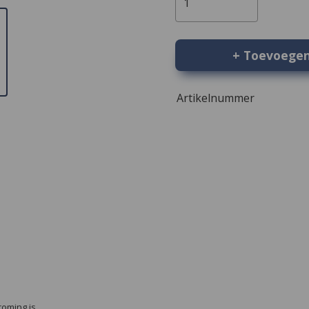
1
+ Toevoege
Artikelnummer
roming is.