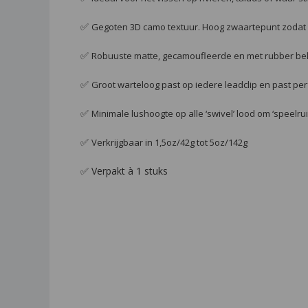
✅
Gegoten 3D camo textuur. Hoog zwaartepunt zodat h
✅
Robuuste matte, gecamoufleerde en met rubber bek
✅
Groot warteloog past op iedere leadclip en past perfe
✅
Minimale lushoogte op alle ‘swivel’ lood om ‘speel
✅
Verkrijgbaar in 1,5oz/42g tot 5oz/142g
✅ Verpakt à 1 stuks