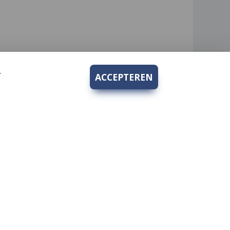
.
ACCEPTEREN
Bedrijfsgegevens
Hengelsport 2000 V.O.F.
rden
Kruidenhof 10
1112PS Diemen-Zuid
KvK nr.: 62269933
BTW nr.: 854737959B01
Tel nr.:
+31 20 694 8271
hengelsport2000@hotmail.com