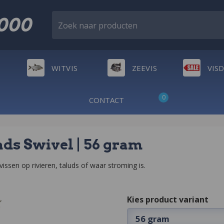
2000
Zoek naar producten
WITVIS
ZEEVIS
VIS
0
CONTACT
ds Swivel | 56 gram
issen op rivieren, taluds of waar stroming is.
Kies product variant
56 gram