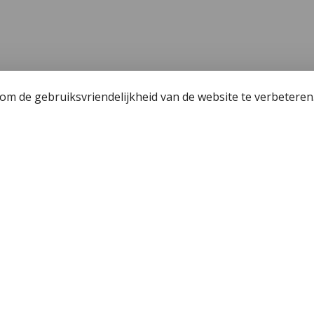
m de gebruiksvriendelijkheid van de website te verbeteren
een
Wetgeving
unning - Fishing license Amsterdam
Algemene voorwaa
 Hengelsport 2000
Privacy policy
r de jeugdvisser
Cookiebeleid
j Hengelsport 2000
Okuma Citrix 364LX
n en afhalen
en met Cadeaubon