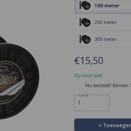
100 meter
200 meter
300 meter
€15,50
Op voorraad
Nu besteld? Binnen 1
Aantal
1
+ Toevoege