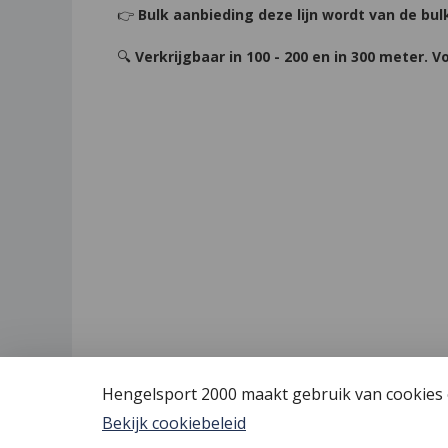
👉
Bulk aanbieding deze lijn wordt van de bul
🔍
Verkrijgbaar in 100 - 200 en in 300 meter.
Hengelsport 2000 maakt gebruik van cookies o
Bekijk cookiebeleid