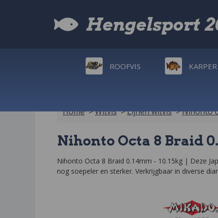
Hengelsport 
ROOFVIS
KARPER
Home
>
Witvis
>
Lijnen witvis
>
Nihonto O
Nihonto Octa 8 Braid 0
Nihonto Octa 8 Braid 0.14mm - 10.15kg | Deze Japan
nog soepeler en sterker. Verkrijgbaar in diverse di