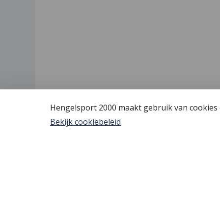
Hengelsport 2000 maakt gebruik van cookies o
Bekijk cookiebeleid
Hengelsport 2000
Algem
Over Hengelsport 2000
Vis verg
Contact en openingstijden
YouTube
Online bestellen
Tips voo
Nieuw bi