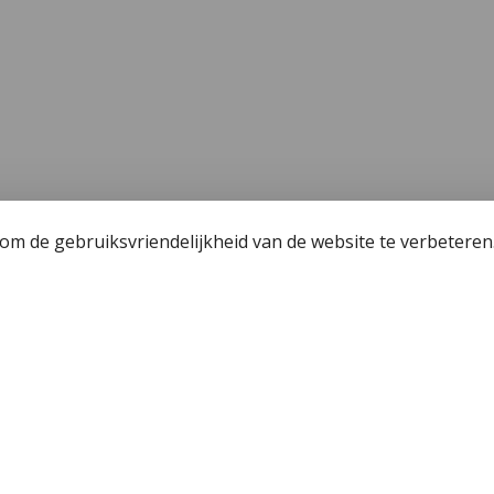
m de gebruiksvriendelijkheid van de website te verbeteren
een
Wetgeving
unning - Fishing license Amsterdam
Algemene voorwaa
 Hengelsport 2000
Privacy policy
r de jeugdvisser
Cookiebeleid
j Hengelsport 2000