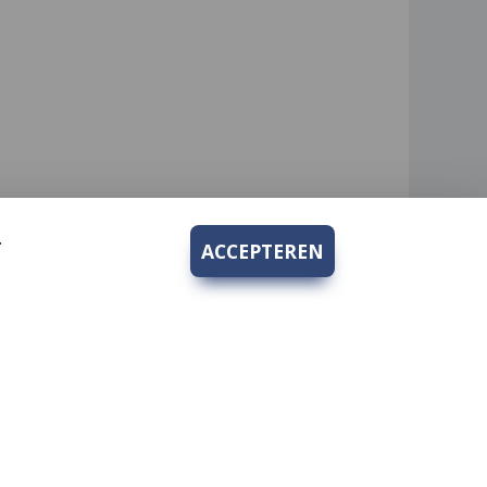
.
ACCEPTEREN
Bedrijfsgegevens
Hengelsport 2000 V.O.F.
rden
Kruidenhof 10
1112PS Diemen-Zuid
KvK nr.: 62269933