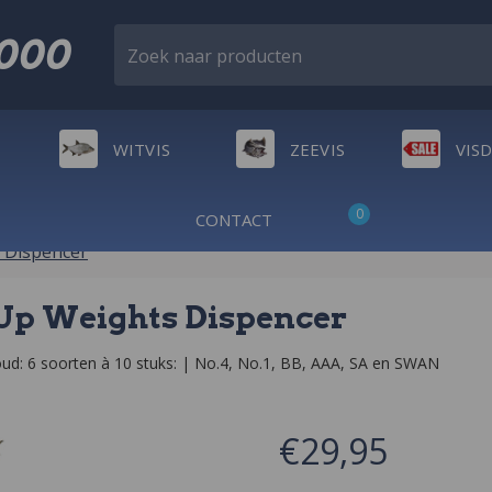
2000
Zoek naar producten
WITVIS
ZEEVIS
VIS
0
CONTACT
 Dispencer
Up Weights Dispencer
€29,95